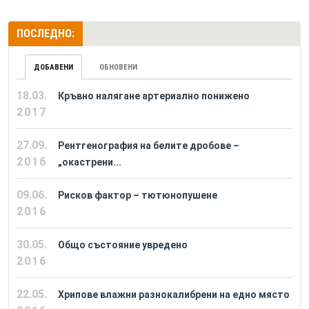
ПОСЛЕДНО:
ДОБАВЕНИ
ОБНОВЕНИ
18.03.
Кръвно налягане артериално понижено
2017
27.09.
Рентгенография на белите дробове –
2016
„окастрени...
09.06.
Рисков фактор – тютюнопушене
2016
30.05.
Общо състояние увредено
2016
22.05.
Хрипове влажни разнокалибрени на едно място