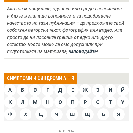
Ако сте медицински, здравен или сроден специалист
и бихте желали да допринесете за подобряване
качеството на тази публикация – да предложите свой
собствен авторски текст, фотография или видео, или
просто да ни посочите грешка от едно или друго
естество, която може да сме допуснали при
подготовката на материала,
заповядайте
!
СИМПТОМИ И СИНДРОМИ А – Я
А
Б
В
Г
Д
Е
Ж
З
И
Й
К
Л
М
Н
О
П
Р
С
Т
У
Ф
Х
Ц
Ч
Ш
Щ
Ъ
Я
РЕКЛАМА