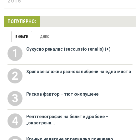
2016
ПОПУЛЯРНО:
ВИНАГИ
ДНЕС
Сукусио реналис (succussio renalis) (+)
1
Хрипове влажни разнокалибрени на едно място
2
Рисков фактор – тютюнопушене
3
Рентгенография на белите дробове –
4
„окастрени...
Кръвно налягане артериално понижено