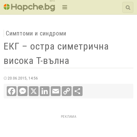
BETA
Симптоми и синдроми
ЕКГ – остра симетрична
висока T-вълна
20.06.2015, 14:56
Facebook
Messenger
X
LinkedIn
Email
Copy
Сподели
Link
РЕКЛАМА