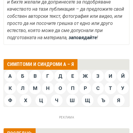
и бихте желали да допринесете за подобряване
качеството на тази публикация – да предложите свой
собствен авторски текст, фотография или видео, или
просто да ни посочите грешка от едно или друго
естество, която може да сме допуснали при
подготовката на материала,
заповядайте
!
СИМПТОМИ И СИНДРОМИ А – Я
А
Б
В
Г
Д
Е
Ж
З
И
Й
К
Л
М
Н
О
П
Р
С
Т
У
Ф
Х
Ц
Ч
Ш
Щ
Ъ
Я
РЕКЛАМА