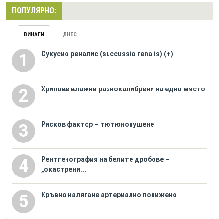
ПОПУЛЯРНО:
ВИНАГИ
ДНЕС
Сукусио реналис (succussio renalis) (+)
1
Хрипове влажни разнокалибрени на едно място
2
Рисков фактор – тютюнопушене
3
Рентгенография на белите дробове –
4
„окастрени...
Кръвно налягане артериално понижено
5