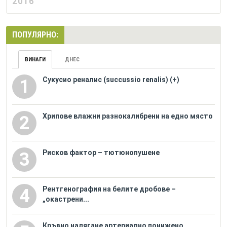
2016
ПОПУЛЯРНО:
ВИНАГИ
ДНЕС
Сукусио реналис (succussio renalis) (+)
1
Хрипове влажни разнокалибрени на едно място
2
Рисков фактор – тютюнопушене
3
Рентгенография на белите дробове –
4
„окастрени...
Кръвно налягане артериално понижено