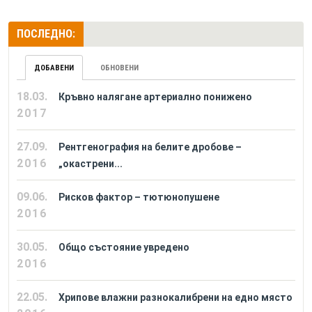
ПОСЛЕДНО:
ДОБАВЕНИ
ОБНОВЕНИ
18.03.
Кръвно налягане артериално понижено
2017
27.09.
Рентгенография на белите дробове –
2016
„окастрени...
09.06.
Рисков фактор – тютюнопушене
2016
30.05.
Общо състояние увредено
2016
22.05.
Хрипове влажни разнокалибрени на едно място