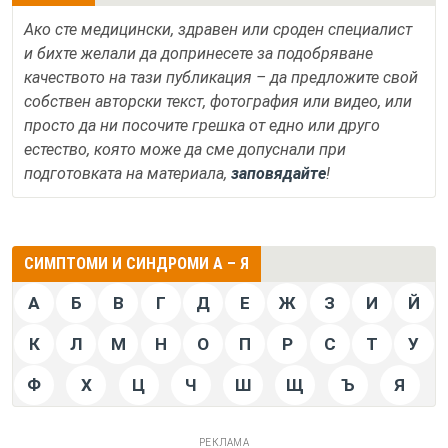
Ако сте медицински, здравен или сроден специалист
и бихте желали да допринесете за подобряване
качеството на тази публикация – да предложите свой
собствен авторски текст, фотография или видео, или
просто да ни посочите грешка от едно или друго
естество, която може да сме допуснали при
подготовката на материала,
заповядайте
!
СИМПТОМИ И СИНДРОМИ А – Я
А
Б
В
Г
Д
Е
Ж
З
И
Й
К
Л
М
Н
О
П
Р
С
Т
У
Ф
Х
Ц
Ч
Ш
Щ
Ъ
Я
РЕКЛАМА