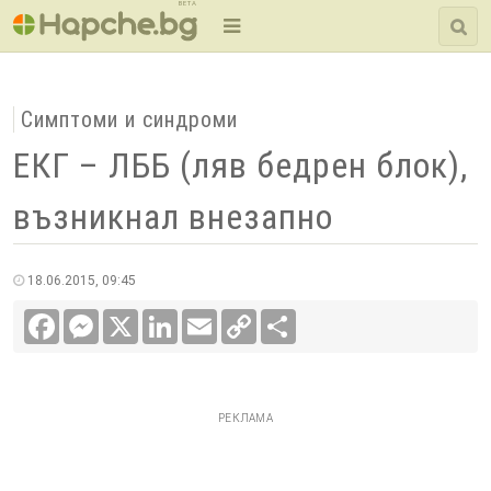
BETA
Симптоми и синдроми
ЕКГ – ЛББ (ляв бедрен блок),
възникнал внезапно
18.06.2015, 09:45
Facebook
Messenger
X
LinkedIn
Email
Copy
Сподели
Link
РЕКЛАМА