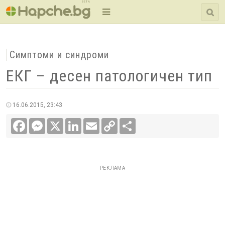
BETA
Симптоми и синдроми
ЕКГ – десен патологичен тип
16.06.2015, 23:43
Facebook
Messenger
X
LinkedIn
Email
Copy
Сподели
Link
РЕКЛАМА