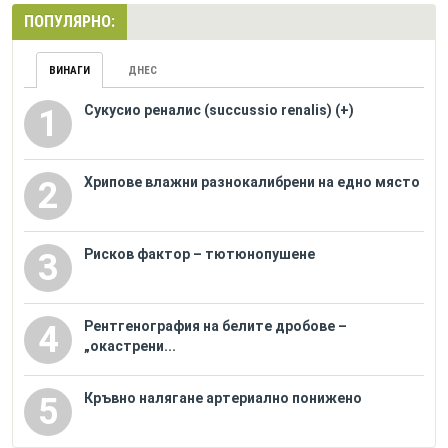
ПОПУЛЯРНО:
ВИНАГИ
ДНЕС
Сукусио реналис (succussio renalis) (+)
1
Хрипове влажни разнокалибрени на едно място
2
Рисков фактор – тютюнопушене
3
Рентгенография на белите дробове –
4
„окастрени...
Кръвно налягане артериално понижено
5