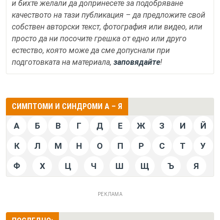
и бихте желали да допринесете за подобряване
качеството на тази публикация – да предложите свой
собствен авторски текст, фотография или видео, или
просто да ни посочите грешка от едно или друго
естество, която може да сме допуснали при
подготовката на материала,
заповядайте
!
СИМПТОМИ И СИНДРОМИ А – Я
А
Б
В
Г
Д
Е
Ж
З
И
Й
К
Л
М
Н
О
П
Р
С
Т
У
Ф
Х
Ц
Ч
Ш
Щ
Ъ
Я
РЕКЛАМА