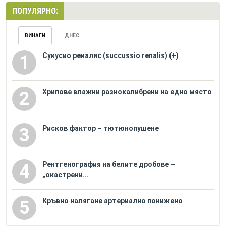
ПОПУЛЯРНО:
ВИНАГИ
ДНЕС
Сукусио реналис (succussio renalis) (+)
1
Хрипове влажни разнокалибрени на едно място
2
Рисков фактор – тютюнопушене
3
Рентгенография на белите дробове –
4
„окастрени...
Кръвно налягане артериално понижено
5