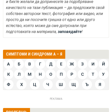
и бихте желали да допринесете за подобряване
качеството на тази публикация – да предложите свой
собствен авторски текст, фотография или видео, или
просто да ни посочите грешка от едно или друго
естество, която може да сме допуснали при
подготовката на материала,
заповядайте
!
СИМПТОМИ И СИНДРОМИ А – Я
А
Б
В
Г
Д
Е
Ж
З
И
Й
К
Л
М
Н
О
П
Р
С
Т
У
Ф
Х
Ц
Ч
Ш
Щ
Ъ
Я
РЕКЛАМА