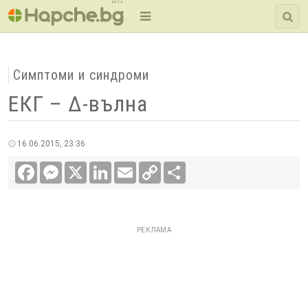
BETA
Симптоми и синдроми
ЕКГ – Δ-вълна
16.06.2015, 23:36
Facebook
Messenger
X
LinkedIn
Email
Copy
Сподели
Link
РЕКЛАМА