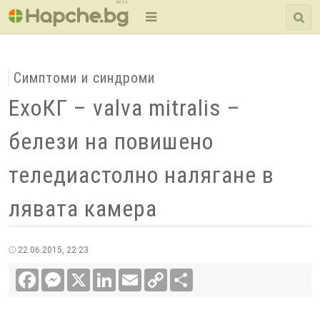
BETA
Симптоми и синдроми
ЕхоКГ – valva mitralis –
белези на повишено
теледиастолно налягане в
лявата камера
22.06.2015, 22:23
Facebook
Messenger
X
LinkedIn
Email
Copy
Сподели
Link