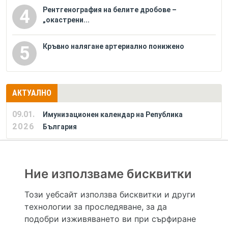
Рентгенография на белите дробове –
4
„окастрени...
Кръвно налягане артериално понижено
5
АКТУАЛНО
09.01.
Имунизационен календар на Република
2026
България
РЕКЛАМА
Ние използваме бисквитки
Този уебсайт използва бисквитки и други
технологии за проследяване, за да
Hapche.bg НЕ е медицински, зравен или сроден специалист и НЕ дава медицински
консултации и здравни съвети. Hapche.bg НЕ се явява медицинска услуга и НЕ
подобри изживяването ви при сърфиране
осигурява диагноза и лечение. Hapche.bg НЕ препоръчва медицински и други здравни и