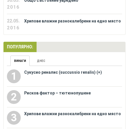
30.05.
Общо състояние увредено
2016
22.05.
Хрипове влажни разнокалибрени на едно място
2016
ПОПУЛЯРНО:
ВИНАГИ
ДНЕС
Сукусио реналис (succussio renalis) (+)
1
Рисков фактор – тютюнопушене
2
Хрипове влажни разнокалибрени на едно място
3