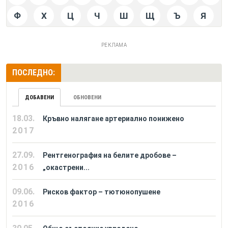
Ф
Х
Ц
Ч
Ш
Щ
Ъ
Я
РЕКЛАМА
ПОСЛЕДНО:
ДОБАВЕНИ
ОБНОВЕНИ
18.03.
Кръвно налягане артериално понижено
2017
27.09.
Рентгенография на белите дробове –
2016
„окастрени...
09.06.
Рисков фактор – тютюнопушене
2016