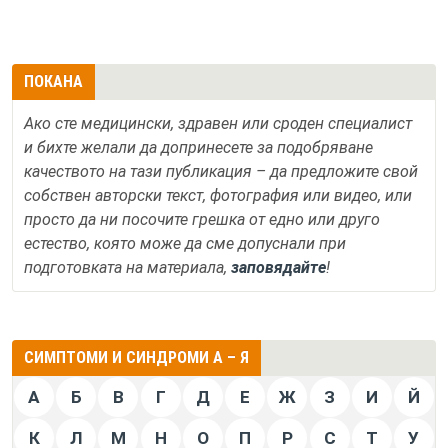
ПОКАНА
Ако сте медицински, здравен или сроден специалист
и бихте желали да допринесете за подобряване
качеството на тази публикация – да предложите свой
собствен авторски текст, фотография или видео, или
просто да ни посочите грешка от едно или друго
естество, която може да сме допуснали при
подготовката на материала,
заповядайте
!
СИМПТОМИ И СИНДРОМИ А – Я
А
Б
В
Г
Д
Е
Ж
З
И
Й
К
Л
М
Н
О
П
Р
С
Т
У