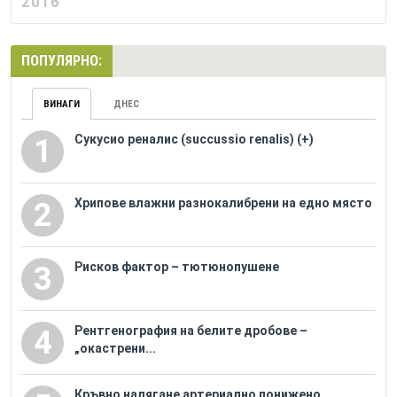
2016
ПОПУЛЯРНО:
ВИНАГИ
ДНЕС
Сукусио реналис (succussio renalis) (+)
1
Хрипове влажни разнокалибрени на едно място
2
Рисков фактор – тютюнопушене
3
Рентгенография на белите дробове –
4
„окастрени...
Кръвно налягане артериално понижено