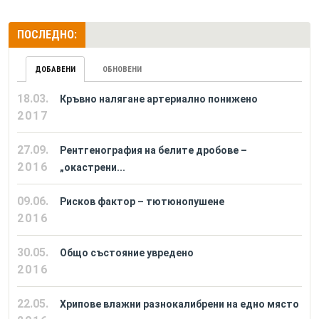
ПОСЛЕДНО:
ДОБАВЕНИ
ОБНОВЕНИ
18.03.
Кръвно налягане артериално понижено
2017
27.09.
Рентгенография на белите дробове –
2016
„окастрени...
09.06.
Рисков фактор – тютюнопушене
2016
30.05.
Общо състояние увредено
2016
22.05.
Хрипове влажни разнокалибрени на едно място