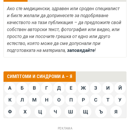
Ако сте медицински, здравен или сроден специалист
и бихте желали да допринесете за подобряване
качеството на тази публикация – да предложите свой
собствен авторски текст, фотография или видео, или
просто да ни посочите грешка от едно или друго
естество, която може да сме допуснали при
подготовката на материала,
заповядайте
!
СИМПТОМИ И СИНДРОМИ А – Я
А
Б
В
Г
Д
Е
Ж
З
И
Й
К
Л
М
Н
О
П
Р
С
Т
У
Ф
Х
Ц
Ч
Ш
Щ
Ъ
Я
РЕКЛАМА