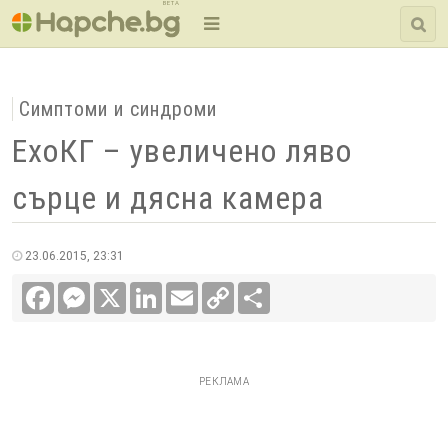
BETA
Симптоми и синдроми
ЕхоКГ – увеличено ляво
сърце и дясна камера
23.06.2015, 23:31
Facebook
Messenger
X
LinkedIn
Email
Copy
Сподели
Link
РЕКЛАМА