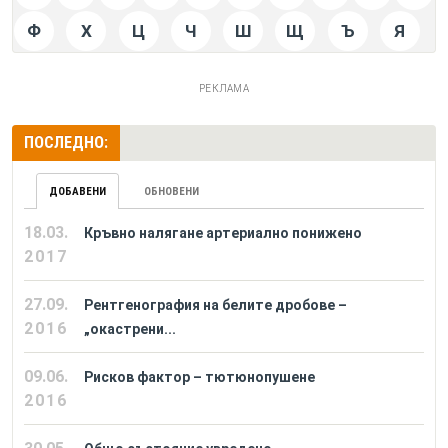
Ф
Х
Ц
Ч
Ш
Щ
Ъ
Я
РЕКЛАМА
ПОСЛЕДНО:
ДОБАВЕНИ
ОБНОВЕНИ
18.03.
Кръвно налягане артериално понижено
2017
27.09.
Рентгенография на белите дробове –
2016
„окастрени...
09.06.
Рисков фактор – тютюнопушене
2016