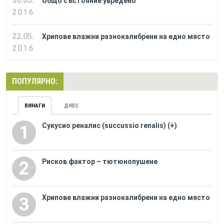
30.05.
Общо състояние увредено
2016
22.05.
Хрипове влажни разнокалибрени на едно място
2016
ПОПУЛЯРНО:
ВИНАГИ
ДНЕС
Сукусио реналис (succussio renalis) (+)
1
Рисков фактор – тютюнопушене
2
Хрипове влажни разнокалибрени на едно място
3