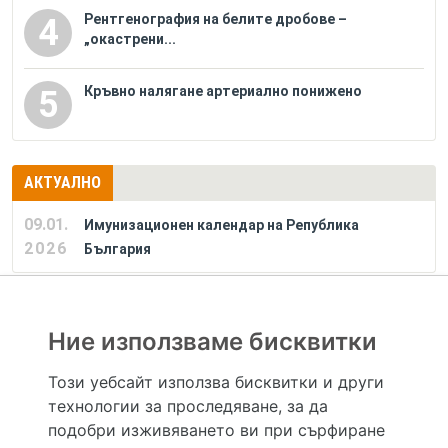
Рентгенография на белите дробове –
4
„окастрени...
Кръвно налягане артериално понижено
5
АКТУАЛНО
09.01.
Имунизационен календар на Република
2026
България
РЕКЛАМА
Ние използваме бисквитки
Този уебсайт използва бисквитки и други
технологии за проследяване, за да
Hapche.bg НЕ е медицински, зравен или сроден специалист и НЕ дава медицински
консултации и здравни съвети. Hapche.bg НЕ се явява медицинска услуга и НЕ
подобри изживяването ви при сърфиране
осигурява диагноза и лечение. Hapche.bg НЕ препоръчва медицински и други здравни и