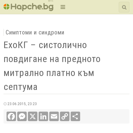
BETA
Симптоми и синдроми
ЕхоКГ – систолично
повдигане на предното
митрално платно към
септума
23.06.2015, 23:23
Facebook
Messenger
X
LinkedIn
Email
Copy
Сподели
Link