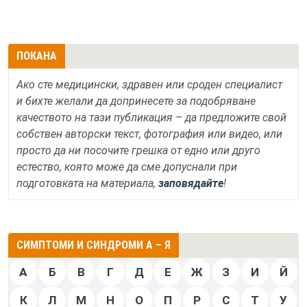
ПОКАНА
Ако сте медицински, здравен или сроден специалист
и бихте желали да допринесете за подобряване
качеството на тази публикация – да предложите свой
собствен авторски текст, фотография или видео, или
просто да ни посочите грешка от едно или друго
естество, която може да сме допуснали при
подготовката на материала,
заповядайте
!
СИМПТОМИ И СИНДРОМИ А – Я
А
Б
В
Г
Д
Е
Ж
З
И
Й
К
Л
М
Н
О
П
Р
С
Т
У