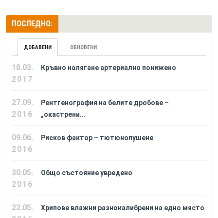
ПОСЛЕДНО:
ДОБАВЕНИ
ОБНОВЕНИ
18.03.
Кръвно налягане артериално понижено
2017
27.09.
Рентгенография на белите дробове –
2016
„окастрени...
09.06.
Рисков фактор – тютюнопушене
2016
30.05.
Общо състояние увредено
2016
22.05.
Хрипове влажни разнокалибрени на едно място