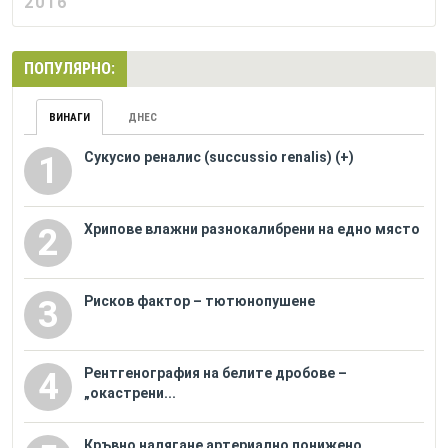
2016
ПОПУЛЯРНО:
ВИНАГИ
ДНЕС
Сукусио реналис (succussio renalis) (+)
1
Хрипове влажни разнокалибрени на едно място
2
Рисков фактор – тютюнопушене
3
Рентгенография на белите дробове –
4
„окастрени...
Кръвно налягане артериално понижено