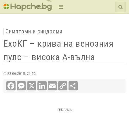
BETA
Симптоми и синдроми
ЕхоКГ – крива на венозния
пулс – висока А-вълна
23.06.2015, 21:50
Facebook
Messenger
X
LinkedIn
Email
Copy
Сподели
Link
РЕКЛАМА