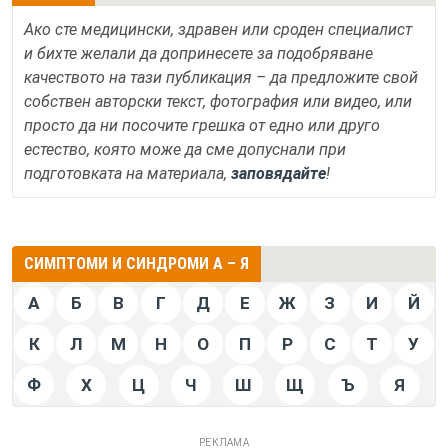
Ако сте медицински, здравен или сроден специалист
и бихте желали да допринесете за подобряване
качеството на тази публикация – да предложите свой
собствен авторски текст, фотография или видео, или
просто да ни посочите грешка от едно или друго
естество, която може да сме допуснали при
подготовката на материала,
заповядайте
!
СИМПТОМИ И СИНДРОМИ А – Я
А
Б
В
Г
Д
Е
Ж
З
И
Й
К
Л
М
Н
О
П
Р
С
Т
У
Ф
Х
Ц
Ч
Ш
Щ
Ъ
Я
РЕКЛАМА