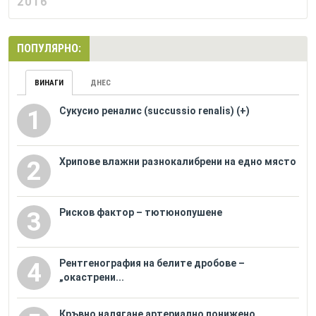
2016
ПОПУЛЯРНО:
ВИНАГИ
ДНЕС
Сукусио реналис (succussio renalis) (+)
1
Хрипове влажни разнокалибрени на едно място
2
Рисков фактор – тютюнопушене
3
Рентгенография на белите дробове –
4
„окастрени...
Кръвно налягане артериално понижено