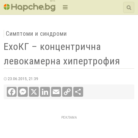
BETA
Симптоми и синдроми
ЕхоКГ – концентрична
левокамерна хипертрофия
23.06.2015, 21:39
Facebook
Messenger
X
LinkedIn
Email
Copy
Сподели
Link
РЕКЛАМА