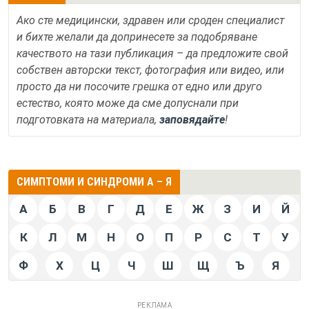
Ако сте медицински, здравен или сроден специалист
и бихте желали да допринесете за подобряване
качеството на тази публикация – да предложите свой
собствен авторски текст, фотография или видео, или
просто да ни посочите грешка от едно или друго
естество, която може да сме допуснали при
подготовката на материала,
заповядайте
!
СИМПТОМИ И СИНДРОМИ А – Я
А
Б
В
Г
Д
Е
Ж
З
И
Й
К
Л
М
Н
О
П
Р
С
Т
У
Ф
Х
Ц
Ч
Ш
Щ
Ъ
Я
РЕКЛАМА