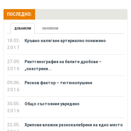
ПОСЛЕДНО:
ДОБАВЕНИ
ОБНОВЕНИ
18.03.
Кръвно налягане артериално понижено
2017
27.09.
Рентгенография на белите дробове –
2016
„окастрени...
09.06.
Рисков фактор – тютюнопушене
2016
30.05.
Общо състояние увредено
2016
22.05.
Хрипове влажни разнокалибрени на едно място