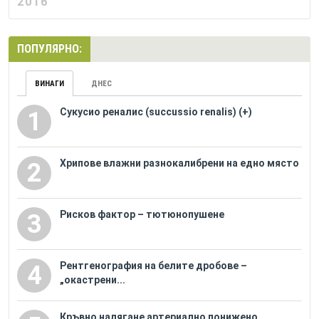
2016
ПОПУЛЯРНО:
ВИНАГИ
ДНЕС
Сукусио реналис (succussio renalis) (+)
1
Хрипове влажни разнокалибрени на едно място
2
Рисков фактор – тютюнопушене
3
Рентгенография на белите дробове –
4
„окастрени...
Кръвно налягане артериално понижено