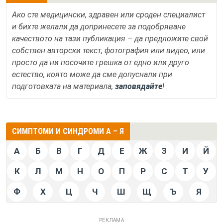
Ако сте медицински, здравен или сроден специалист
и бихте желали да допринесете за подобряване
качеството на тази публикация – да предложите свой
собствен авторски текст, фотография или видео, или
просто да ни посочите грешка от едно или друго
естество, която може да сме допуснали при
подготовката на материала,
заповядайте
!
СИМПТОМИ И СИНДРОМИ А – Я
А
Б
В
Г
Д
Е
Ж
З
И
Й
К
Л
М
Н
О
П
Р
С
Т
У
Ф
Х
Ц
Ч
Ш
Щ
Ъ
Я
РЕКЛАМА