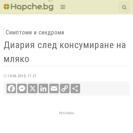
BETA
Симптоми и синдроми
Диария след консумиране на
мляко
14.06.2015, 11:21
Facebook
Messenger
X
LinkedIn
Email
Copy
Сподели
Link
РЕКЛАМА