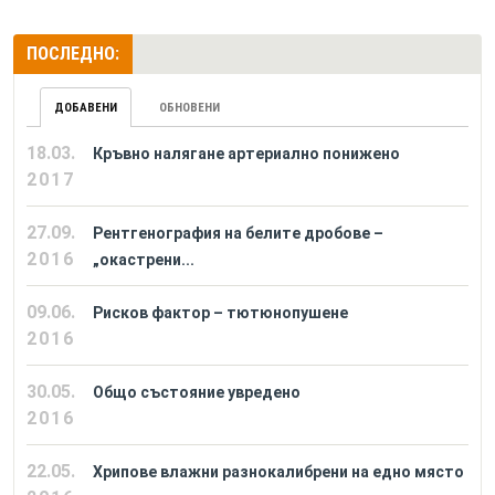
ПОСЛЕДНО:
ДОБАВЕНИ
ОБНОВЕНИ
18.03.
Кръвно налягане артериално понижено
2017
27.09.
Рентгенография на белите дробове –
2016
„окастрени...
09.06.
Рисков фактор – тютюнопушене
2016
30.05.
Общо състояние увредено
2016
22.05.
Хрипове влажни разнокалибрени на едно място