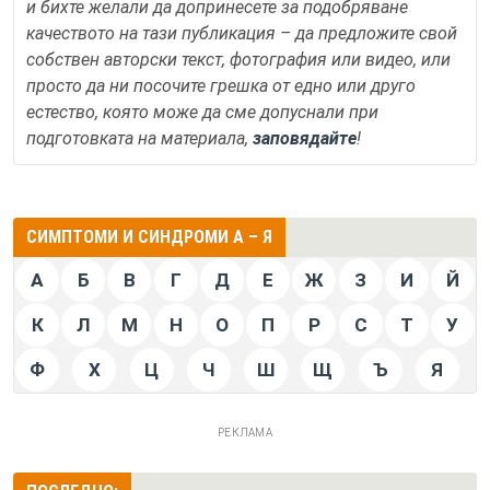
и бихте желали да допринесете за подобряване
качеството на тази публикация – да предложите свой
собствен авторски текст, фотография или видео, или
просто да ни посочите грешка от едно или друго
естество, която може да сме допуснали при
подготовката на материала,
заповядайте
!
СИМПТОМИ И СИНДРОМИ А – Я
А
Б
В
Г
Д
Е
Ж
З
И
Й
К
Л
М
Н
О
П
Р
С
Т
У
Ф
Х
Ц
Ч
Ш
Щ
Ъ
Я
РЕКЛАМА