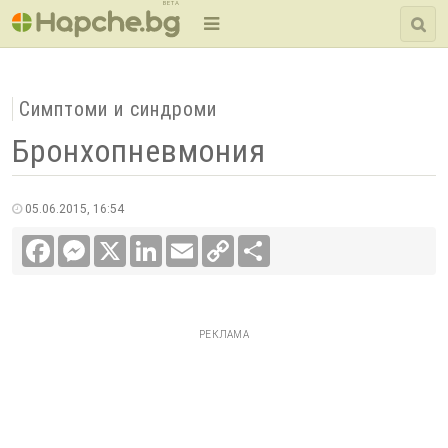
BETA
Симптоми и синдроми
Бронхопневмония
05.06.2015, 16:54
Facebook
Messenger
X
LinkedIn
Email
Copy
Сподели
Link
РЕКЛАМА