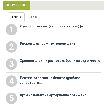
ПОПУЛЯРНО:
ВИНАГИ
ДНЕС
Сукусио реналис (succussio renalis) (+)
1
Рисков фактор – тютюнопушене
2
Хрипове влажни разнокалибрени на едно място
3
Рентгенография на белите дробове –
4
„окастрени...
Кръвно налягане артериално понижено
5