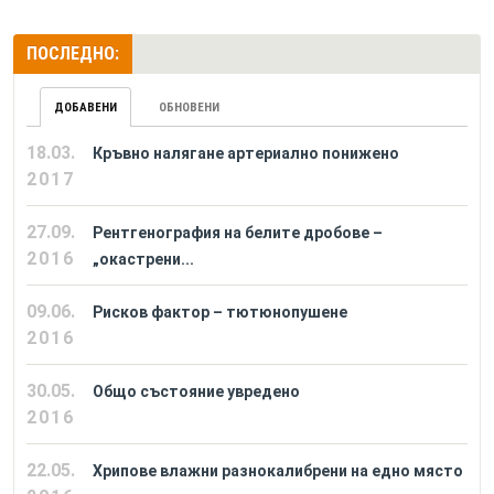
ПОСЛЕДНО:
ДОБАВЕНИ
ОБНОВЕНИ
18.03.
Кръвно налягане артериално понижено
2017
27.09.
Рентгенография на белите дробове –
2016
„окастрени...
09.06.
Рисков фактор – тютюнопушене
2016
30.05.
Общо състояние увредено
2016
22.05.
Хрипове влажни разнокалибрени на едно място