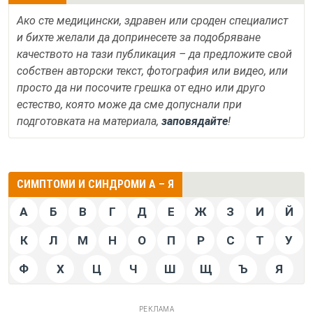
Ако сте медицински, здравен или сроден специалист
и бихте желали да допринесете за подобряване
качеството на тази публикация – да предложите свой
собствен авторски текст, фотография или видео, или
просто да ни посочите грешка от едно или друго
естество, която може да сме допуснали при
подготовката на материала,
заповядайте
!
СИМПТОМИ И СИНДРОМИ А – Я
А
Б
В
Г
Д
Е
Ж
З
И
Й
К
Л
М
Н
О
П
Р
С
Т
У
Ф
Х
Ц
Ч
Ш
Щ
Ъ
Я
РЕКЛАМА