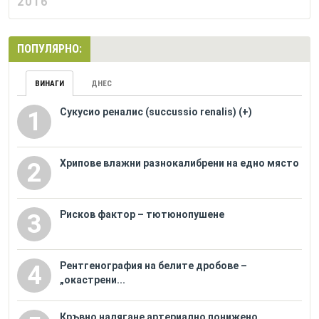
2016
ПОПУЛЯРНО:
ВИНАГИ
ДНЕС
Сукусио реналис (succussio renalis) (+)
1
Хрипове влажни разнокалибрени на едно място
2
Рисков фактор – тютюнопушене
3
Рентгенография на белите дробове –
4
„окастрени...
Кръвно налягане артериално понижено