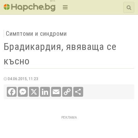
BETA
Симптоми и синдроми
Брадикардия, явяваща се
късно
04.06.2015, 11:23
Facebook
Messenger
X
LinkedIn
Email
Copy
Сподели
Link
РЕКЛАМА