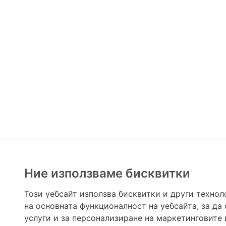
Ние използваме бисквитки
Hapche.bg НЕ е медицински, зравен или сроден специа
НЕ препоръчва медицински и други здравни и сро
Този уебсайт използва бисквитки и други технол
предназначена да служи само и единствено за справоч
на основната функционалност на уебсайта
,
за да
допълване на данните и за коригиране на неточности
вашето здраве! При поява на симптом(и) на заб
услуги и за персонализиране на маркетинговите
общоевропейс