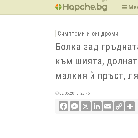
BETA
Ме
Симптоми и синдроми
Болка зад гръднат
към шията, долнат
малкия ѝ пръст, л
02.06.2015, 23:46
Facebook
Messenger
X
LinkedIn
Email
Copy
С
Link