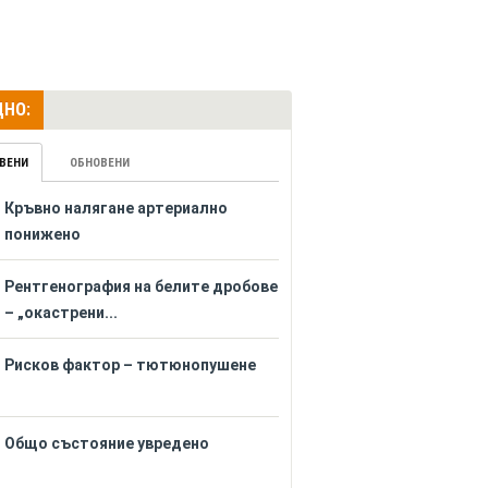
НО:
ВЕНИ
ОБНОВЕНИ
Кръвно налягане артериално
понижено
Рентгенография на белите дробове
– „окастрени...
Рисков фактор – тютюнопушене
Общо състояние увредено