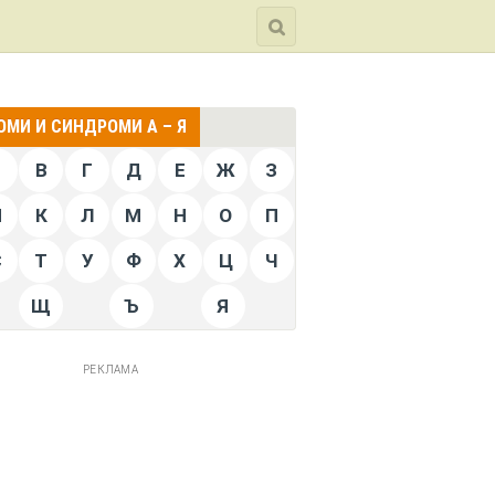
МИ И СИНДРОМИ А – Я
Б
В
Г
Д
Е
Ж
З
Й
К
Л
М
Н
О
П
С
Т
У
Ф
Х
Ц
Ч
Щ
Ъ
Я
РЕКЛАМА