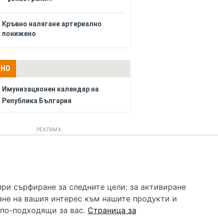
Кръвно налягане артериално
понижено
ЛНО
Имунизационен календар на
Република България
РЕКЛАМА
 услуга и НЕ осигурява диагноза и лечение. Hapche.bg
бавки. Информацията, публикувана в Hapche.bg, е
при сърфиране за следните цели:
за активиране
 при все че се полагат всички усилия за обновяване и
ане на вашия интерес към нашите продукти и
гностиката и самолечението могат да бъдат опасни за
като спешно, позвънете на денонощния безплатен
 по-подходящи за вас
.
Страница за
цинска помощ!