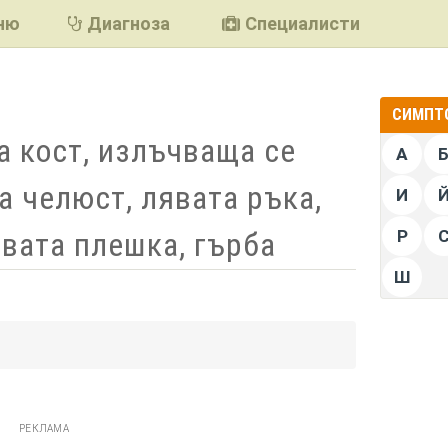
ню
Диагноза
Специалисти
СИМПТО
а кост, излъчваща се
А
а челюст, лявата ръка,
И
явата плешка, гърба
Р
Ш
подели
РЕКЛАМА