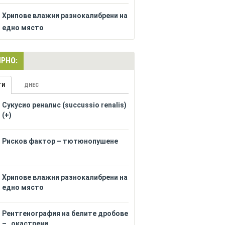
Хрипове влажни разнокалибрени на
едно място
РНО:
ГИ
ДНЕС
Сукусио реналис (succussio renalis)
(+)
Рисков фактор – тютюнопушене
Хрипове влажни разнокалибрени на
едно място
Рентгенография на белите дробове
– „окастрени...