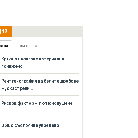
НО:
ВЕНИ
ОБНОВЕНИ
Кръвно налягане артериално
понижено
Рентгенография на белите дробове
– „окастрени...
Рисков фактор – тютюнопушене
Общо състояние увредено