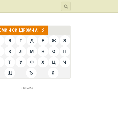
МИ И СИНДРОМИ А – Я
Б
В
Г
Д
Е
Ж
З
Й
К
Л
М
Н
О
П
С
Т
У
Ф
Х
Ц
Ч
Щ
Ъ
Я
РЕКЛАМА