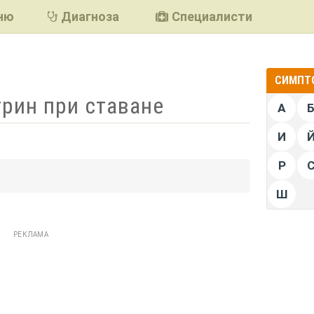
ню
Диагноза
Специалисти
СИМПТО
трин при ставане
А
И
Р
подели
Ш
РЕКЛАМА