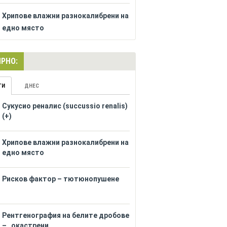
Хрипове влажни разнокалибрени на
едно място
РНО:
ГИ
ДНЕС
Сукусио реналис (succussio renalis)
(+)
Хрипове влажни разнокалибрени на
едно място
Рисков фактор – тютюнопушене
Рентгенография на белите дробове
– „окастрени...