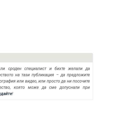
или сроден специалист и бихте желали да
еството на тази публикация – да предложите
тография или видео, или просто да ни посочите
ество, която може да сме допуснали при
ядайте
!