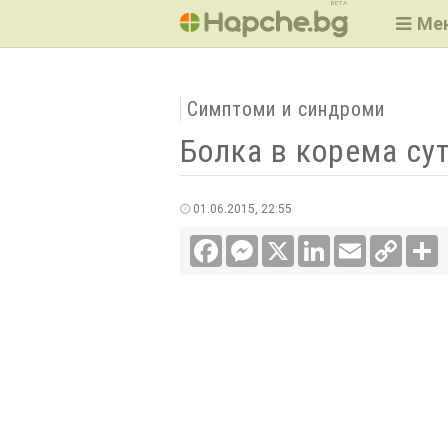
BETA
Ме
Симптоми и синдроми
Болка в корема су
01.06.2015, 22:55
Facebook
Messenger
X
LinkedIn
Email
Copy
С
Link