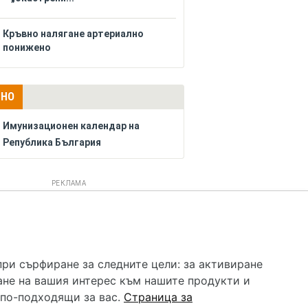
Кръвно налягане артериално
понижено
ЛНО
Имунизационен календар на
Република България
РЕКЛАМА
 услуга и НЕ осигурява диагноза и лечение. Hapche.bg
бавки. Информацията, публикувана в Hapche.bg, е
при сърфиране за следните цели:
за активиране
 при все че се полагат всички усилия за обновяване и
ане на вашия интерес към нашите продукти и
гностиката и самолечението могат да бъдат опасни за
като спешно, позвънете на денонощния безплатен
 по-подходящи за вас
.
Страница за
цинска помощ!