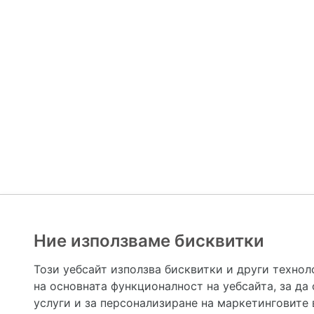
Ние използваме бисквитки
Hapche.bg НЕ е медицински, зравен или сроден специа
НЕ препоръчва медицински и други здравни и сро
Този уебсайт използва бисквитки и други технол
предназначена да служи само и единствено за справоч
на основната функционалност на уебсайта
,
за да
допълване на данните и за коригиране на неточности
вашето здраве! При поява на симптом(и) на заб
услуги и за персонализиране на маркетинговите
общоевропейс