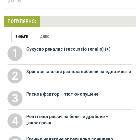
2016
ПОПУЛЯРНО:
ВИНАГИ
ДНЕС
Сукусио реналис (succussio renalis) (+)
1
Хрипове влажни разнокалибрени на едно място
2
Рисков фактор – тютюнопушене
3
Рентгенография на белите дробове –
4
„окастрени...
Кръвно налягане артериално понижено