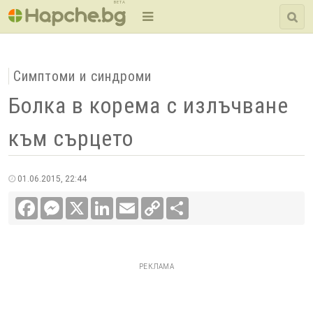
BETA
Симптоми и синдроми
Болка в корема с излъчване
към сърцето
01.06.2015, 22:44
Facebook
Messenger
X
LinkedIn
Email
Copy
Сподели
Link
РЕКЛАМА