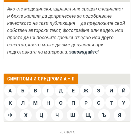
Ако сте медицински, здравен или сроден специалист
и бихте желали да допринесете за подобряване
качеството на тази публикация – да предложите свой
собствен авторски текст, фотография или видео, или
просто да ни посочите грешка от едно или друго
естество, която може да сме допуснали при
подготовката на материала,
заповядайте
!
СИМПТОМИ И СИНДРОМИ А – Я
А
Б
В
Г
Д
Е
Ж
З
И
Й
К
Л
М
Н
О
П
Р
С
Т
У
Ф
Х
Ц
Ч
Ш
Щ
Ъ
Я
РЕКЛАМА