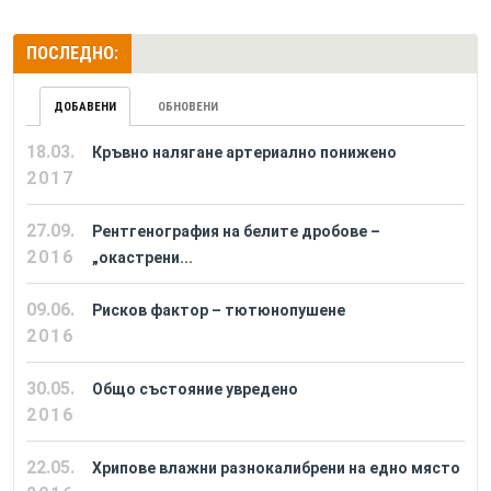
ПОСЛЕДНО:
ДОБАВЕНИ
ОБНОВЕНИ
18.03.
Кръвно налягане артериално понижено
2017
27.09.
Рентгенография на белите дробове –
2016
„окастрени...
09.06.
Рисков фактор – тютюнопушене
2016
30.05.
Общо състояние увредено
2016
22.05.
Хрипове влажни разнокалибрени на едно място