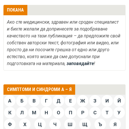
ПОКАНА
Ако сте медицински, здравен или сроден специалист
и бихте желали да допринесете за подобряване
качеството на тази публикация – да предложите свой
собствен авторски текст, фотография или видео, или
просто да ни посочите грешка от едно или друго
естество, която може да сме допуснали при
подготовката на материала,
заповядайте
!
СИМПТОМИ И СИНДРОМИ А – Я
А
Б
В
Г
Д
Е
Ж
З
И
Й
К
Л
М
Н
О
П
Р
С
Т
У
Ф
Х
Ц
Ч
Ш
Щ
Ъ
Я