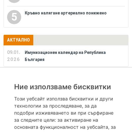
Кръвно налягане артериално понижено
5
АКТУАЛНО
09.01.
Имунизационен календар на Република
2026
България
РЕКЛАМА
Ние използваме бисквитки
Този уебсайт използва бисквитки и други
технологии за проследяване, за да
Hapche.bg НЕ е медицински, зравен или сроден специалист и НЕ дава медицински
консултации и здравни съвети. Hapche.bg НЕ се явява медицинска услуга и НЕ
подобри изживяването ви при сърфиране
осигурява диагноза и лечение. Hapche.bg НЕ препоръчва медицински и други здравни и
за следните цели:
за активиране на
сродни специалисти и заведения. Hapche.bg НЕ търгува с лекарствени продукти и
хранителни добавки. Информацията, публикувана в Hapche.bg, е предназначена да служи
основната функционалност на уебсайта
,
за
само и единствено за справочни цели. Същата се предоставя без всякаква гаранция за