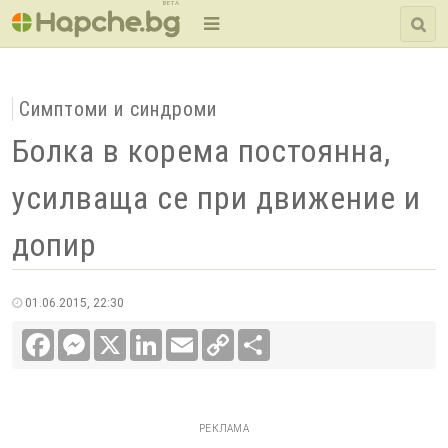
BETA
Симптоми и синдроми
Болка в корема постоянна,
усилваща се при движение и
допир
01.06.2015, 22:30
Facebook
Messenger
X
LinkedIn
Email
Copy
Сподели
Link
РЕКЛАМА