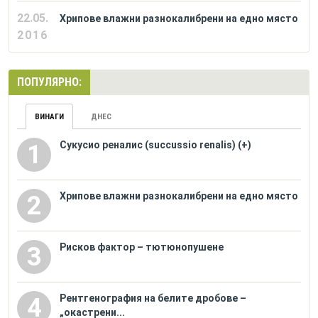
22.05.
Хрипове влажни разнокалибрени на едно място
2016
ПОПУЛЯРНО:
ВИНАГИ
ДНЕС
Сукусио реналис (succussio renalis) (+)
1
Хрипове влажни разнокалибрени на едно място
2
Рисков фактор – тютюнопушене
3
Рентгенография на белите дробове –
4
„окастрени...