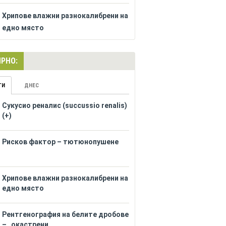
Хрипове влажни разнокалибрени на
едно място
РНО:
ГИ
ДНЕС
Сукусио реналис (succussio renalis)
(+)
Рисков фактор – тютюнопушене
Хрипове влажни разнокалибрени на
едно място
Рентгенография на белите дробове
– „окастрени...