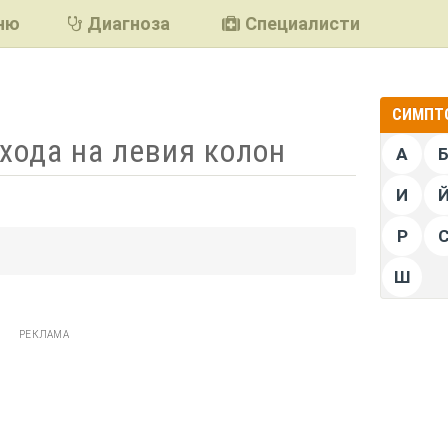
ню
Диагноза
Специалисти
СИМПТО
 хода на левия колон
А
И
Р
подели
Ш
РЕКЛАМА