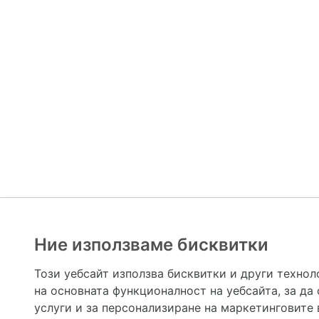
Ние използваме бисквитки
Hapche.bg НЕ е медицински, зравен или сроден специа
НЕ препоръчва медицински и други здравни и сро
Този уебсайт използва бисквитки и други технол
предназначена да служи само и единствено за справоч
на основната функционалност на уебсайта
,
за да
допълване на данните и за коригиране на неточности
вашето здраве! При поява на симптом(и) на заб
услуги и за персонализиране на маркетинговите
общоевропейс