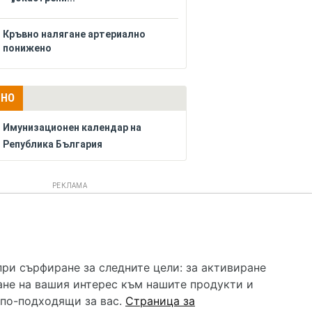
Кръвно налягане артериално
понижено
ЛНО
Имунизационен календар на
Република България
РЕКЛАМА
 услуга и НЕ осигурява диагноза и лечение. Hapche.bg
бавки. Информацията, публикувана в Hapche.bg, е
при сърфиране за следните цели:
за активиране
 при все че се полагат всички усилия за обновяване и
ане на вашия интерес към нашите продукти и
гностиката и самолечението могат да бъдат опасни за
като спешно, позвънете на денонощния безплатен
 по-подходящи за вас
.
Страница за
цинска помощ!