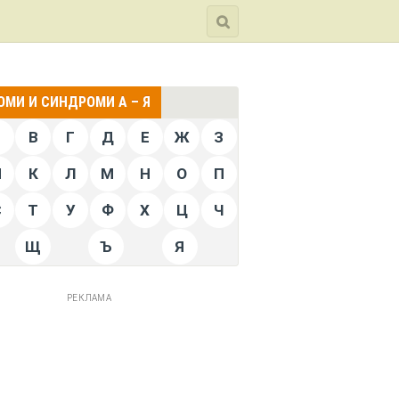
МИ И СИНДРОМИ А – Я
Б
В
Г
Д
Е
Ж
З
Й
К
Л
М
Н
О
П
С
Т
У
Ф
Х
Ц
Ч
Щ
Ъ
Я
РЕКЛАМА