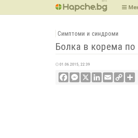
BETA
Ме
Симптоми и синдроми
Болка в корема по
01.06.2015, 22:39
Facebook
Messenger
X
LinkedIn
Email
Copy
С
Link