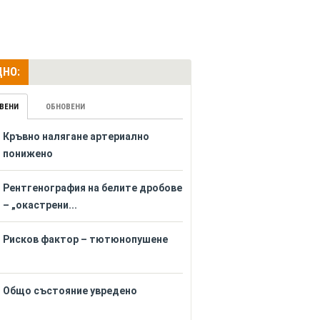
НО:
ВЕНИ
ОБНОВЕНИ
Кръвно налягане артериално
понижено
Рентгенография на белите дробове
– „окастрени...
Рисков фактор – тютюнопушене
Общо състояние увредено