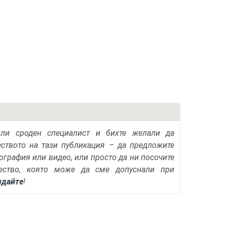
или сроден специалист и бихте желали да
еството на тази публикация – да предложите
тография или видео, или просто да ни посочите
ество, която може да сме допуснали при
ядайте
!