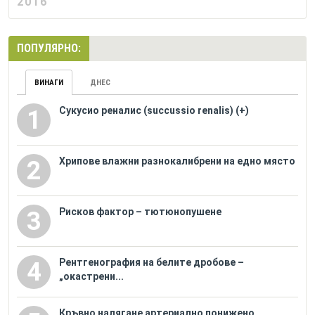
2016
ПОПУЛЯРНО:
ВИНАГИ
ДНЕС
Сукусио реналис (succussio renalis) (+)
1
Хрипове влажни разнокалибрени на едно място
2
Рисков фактор – тютюнопушене
3
Рентгенография на белите дробове –
4
„окастрени...
Кръвно налягане артериално понижено