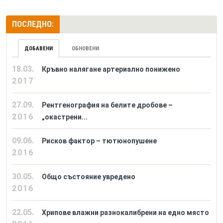
ПОСЛЕДНО:
ДОБАВЕНИ
ОБНОВЕНИ
18.03.
Кръвно налягане артериално понижено
2017
27.09.
Рентгенография на белите дробове –
2016
„окастрени...
09.06.
Рисков фактор – тютюнопушене
2016
30.05.
Общо състояние увредено
2016
22.05.
Хрипове влажни разнокалибрени на едно място