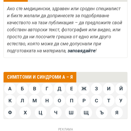
Ако сте медицински, здравен или сроден специалист
и бихте желали да допринесете за подобряване
качеството на тази публикация – да предложите свой
собствен авторски текст, фотография или видео, или
просто да ни посочите грешка от едно или друго
естество, която може да сме допуснали при
подготовката на материала,
заповядайте
!
СИМПТОМИ И СИНДРОМИ А – Я
А
Б
В
Г
Д
Е
Ж
З
И
Й
К
Л
М
Н
О
П
Р
С
Т
У
Ф
Х
Ц
Ч
Ш
Щ
Ъ
Я
РЕКЛАМА