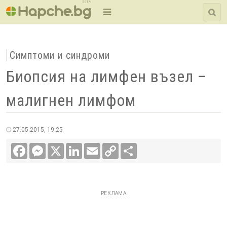
BETA
Симптоми и синдроми
Биопсия на лимфен възел –
малигнен лимфом
27.05.2015, 19:25
Facebook
Messenger
X
LinkedIn
Email
Copy
Сподели
Link
РЕКЛАМА