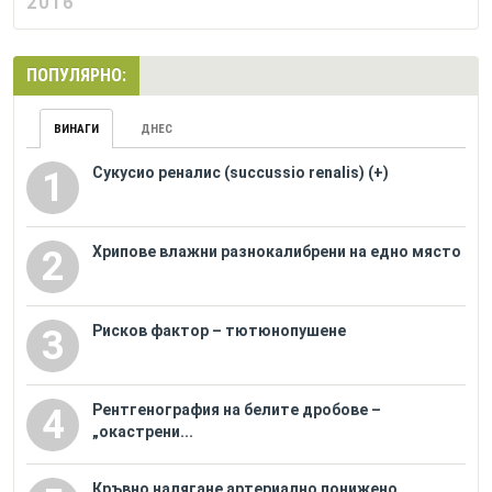
2016
ПОПУЛЯРНО:
ВИНАГИ
ДНЕС
Сукусио реналис (succussio renalis) (+)
1
Хрипове влажни разнокалибрени на едно място
2
Рисков фактор – тютюнопушене
3
Рентгенография на белите дробове –
4
„окастрени...
Кръвно налягане артериално понижено