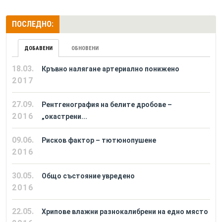
ПОСЛЕДНО:
ДОБАВЕНИ
ОБНОВЕНИ
18.03.
Кръвно налягане артериално понижено
2017
27.09.
Рентгенография на белите дробове –
2016
„окастрени...
09.06.
Рисков фактор – тютюнопушене
2016
30.05.
Общо състояние увредено
2016
22.05.
Хрипове влажни разнокалибрени на едно място