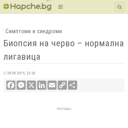
BETA
Симптоми и синдроми
Биопсия на черво – нормална
лигавица
28.05.2015, 22:26
Facebook
Messenger
X
LinkedIn
Email
Copy
Сподели
Link
РЕКЛАМА