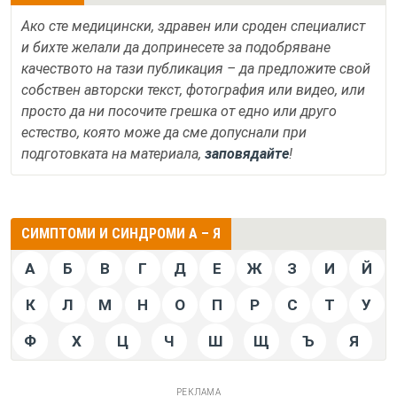
Ако сте медицински, здравен или сроден специалист
и бихте желали да допринесете за подобряване
качеството на тази публикация – да предложите свой
собствен авторски текст, фотография или видео, или
просто да ни посочите грешка от едно или друго
естество, която може да сме допуснали при
подготовката на материала,
заповядайте
!
СИМПТОМИ И СИНДРОМИ А – Я
А
Б
В
Г
Д
Е
Ж
З
И
Й
К
Л
М
Н
О
П
Р
С
Т
У
Ф
Х
Ц
Ч
Ш
Щ
Ъ
Я
РЕКЛАМА