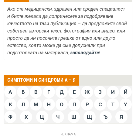
Ако сте медицински, здравен или сроден специалист
и бихте желали да допринесете за подобряване
качеството на тази публикация – да предложите свой
собствен авторски текст, фотография или видео, или
просто да ни посочите грешка от едно или друго
естество, която може да сме допуснали при
подготовката на материала,
заповядайте
!
СИМПТОМИ И СИНДРОМИ А – Я
А
Б
В
Г
Д
Е
Ж
З
И
Й
К
Л
М
Н
О
П
Р
С
Т
У
Ф
Х
Ц
Ч
Ш
Щ
Ъ
Я
РЕКЛАМА