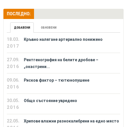
ПОСЛЕДНО:
ДОБАВЕНИ
ОБНОВЕНИ
18.03.
Кръвно налягане артериално понижено
2017
27.09.
Рентгенография на белите дробове –
2016
„окастрени...
09.06.
Рисков фактор – тютюнопушене
2016
30.05.
Общо състояние увредено
2016
22.05.
Хрипове влажни разнокалибрени на едно място