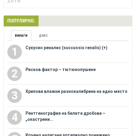
2016
ПОПУЛЯРНО:
ВИНАГИ
ДНЕС
Сукусио реналис (succussio renalis) (+)
1
Рисков фактор – тютюнопушене
2
Хрипове влажни разнокалибрени на едно място
3
Рентгенография на белите дробове –
4
„окастрени...
Кръвно налягане артериално понижено