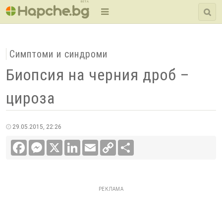
BETA
Симптоми и синдроми
Биопсия на черния дроб –
цироза
29.05.2015, 22:26
Facebook
Messenger
X
LinkedIn
Email
Copy
Сподели
Link
РЕКЛАМА