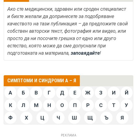
Ако сте медицински, здравен или сроден специалист
и бихте желали да допринесете за подобряване
качеството на тази публикация – да предложите свой
собствен авторски текст, фотография или видео, или
просто да ни посочите грешка от едно или друго
естество, която може да сме допуснали при
подготовката на материала,
заповядайте
!
СИМПТОМИ И СИНДРОМИ А – Я
А
Б
В
Г
Д
Е
Ж
З
И
Й
К
Л
М
Н
О
П
Р
С
Т
У
Ф
Х
Ц
Ч
Ш
Щ
Ъ
Я
РЕКЛАМА