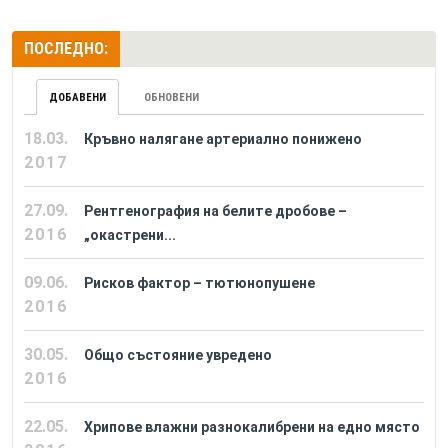
ПОСЛЕДНО:
ДОБАВЕНИ
ОБНОВЕНИ
18.03.
Кръвно налягане артериално понижено
2017
27.09.
Рентгенография на белите дробове –
2016
„окастрени...
09.06.
Рисков фактор – тютюнопушене
2016
30.05.
Общо състояние увредено
2016
22.05.
Хрипове влажни разнокалибрени на едно място