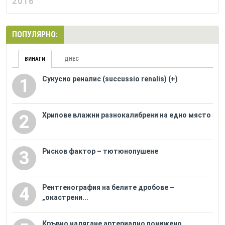
2016
ПОПУЛЯРНО:
ВИНАГИ
ДНЕС
Сукусио реналис (succussio renalis) (+)
1
Хрипове влажни разнокалибрени на едно място
2
Рисков фактор – тютюнопушене
3
Рентгенография на белите дробове –
4
„окастрени...
Кръвно налягане артериално понижено