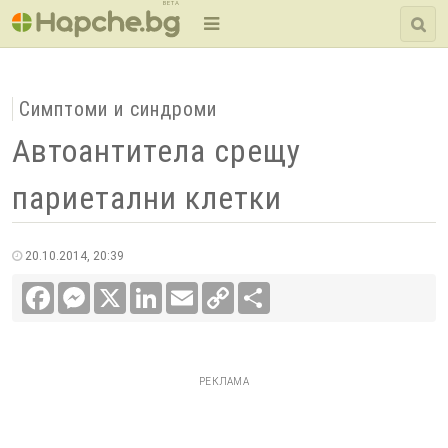
BETA
Симптоми и синдроми
Автоантитела срещу
париетални клетки
20.10.2014, 20:39
Facebook
Messenger
X
LinkedIn
Email
Copy
Сподели
Link
РЕКЛАМА