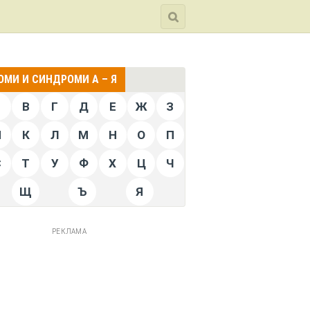
МИ И СИНДРОМИ А – Я
Б
В
Г
Д
Е
Ж
З
Й
К
Л
М
Н
О
П
С
Т
У
Ф
Х
Ц
Ч
Щ
Ъ
Я
РЕКЛАМА