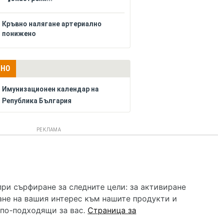
Кръвно налягане артериално
понижено
ЛНО
Имунизационен календар на
Република България
РЕКЛАМА
 услуга и НЕ осигурява диагноза и лечение. Hapche.bg
бавки. Информацията, публикувана в Hapche.bg, е
при сърфиране за следните цели:
за активиране
 при все че се полагат всички усилия за обновяване и
ане на вашия интерес към нашите продукти и
гностиката и самолечението могат да бъдат опасни за
като спешно, позвънете на денонощния безплатен
 по-подходящи за вас
.
Страница за
цинска помощ!