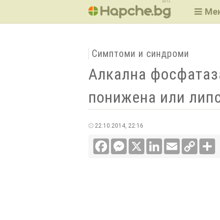
BETA
Ме
Симптоми и синдроми
Алкална фосфатаза
понижена или лип
22.10.2014, 22:16
Facebook
Messenger
X
LinkedIn
Email
Copy
С
Link