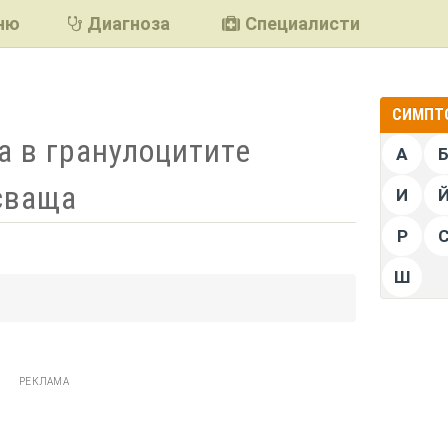
ню
Диагноза
Специалисти
СИМПТО
 в гранулоцитите
А
сваща
И
Р
Ш
подели
РЕКЛАМА