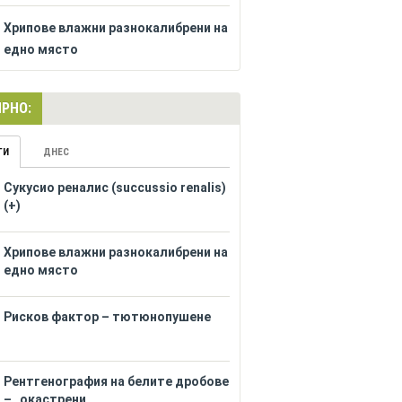
Хрипове влажни разнокалибрени на
едно място
РНО:
ГИ
ДНЕС
Сукусио реналис (succussio renalis)
(+)
Хрипове влажни разнокалибрени на
едно място
Рисков фактор – тютюнопушене
Рентгенография на белите дробове
– „окастрени...