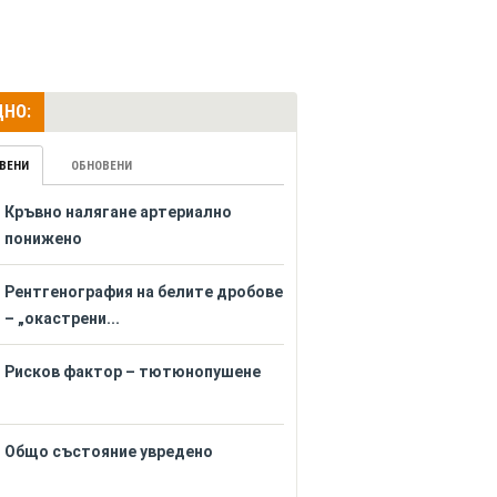
НО:
ВЕНИ
ОБНОВЕНИ
Кръвно налягане артериално
понижено
Рентгенография на белите дробове
– „окастрени...
Рисков фактор – тютюнопушене
Общо състояние увредено