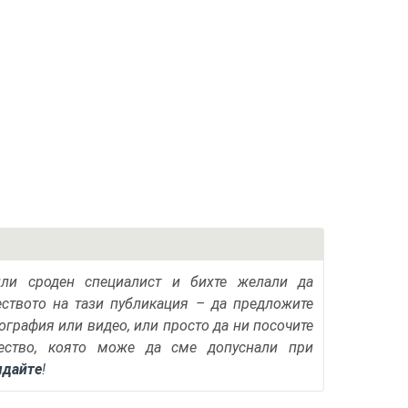
или сроден специалист и бихте желали да
еството на тази публикация – да предложите
тография или видео, или просто да ни посочите
ество, която може да сме допуснали при
ядайте
!