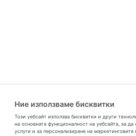
Ние използваме бисквитки
Hapche.bg НЕ е медицински, зравен или сроден специа
НЕ препоръчва медицински и други здравни и сро
Този уебсайт използва бисквитки и други технол
предназначена да служи само и единствено за справоч
на основната функционалност на уебсайта
,
за да
допълване на данните и за коригиране на неточности
вашето здраве! При поява на симптом(и) на заб
услуги и за персонализиране на маркетинговите
общоевропейс