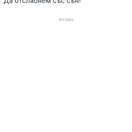
Да отслабнем със сън!
РЕКЛАМА