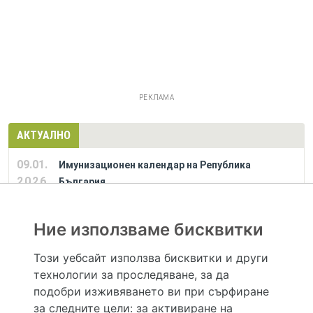
РЕКЛАМА
АКТУАЛНО
09.01.
Имунизационен календар на Република
2026
България
Ние използваме бисквитки
РЕКЛАМА
Този уебсайт използва бисквитки и други
технологии за проследяване, за да
Hapche.bg НЕ е медицински, зравен или сроден специалист и НЕ дава медицински
консултации и здравни съвети. Hapche.bg НЕ се явява медицинска услуга и НЕ
подобри изживяването ви при сърфиране
осигурява диагноза и лечение. Hapche.bg НЕ препоръчва медицински и други здравни и
за следните цели:
за активиране на
сродни специалисти и заведения. Hapche.bg НЕ търгува с лекарствени продукти и