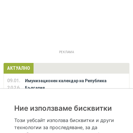
РЕКЛАМА
АКТУАЛНО
09.01.
Имунизационен календар на Република
2026
България
Ние използваме бисквитки
РЕКЛАМА
Този уебсайт използва бисквитки и други
технологии за проследяване, за да
Hapche.bg НЕ е медицински, зравен или сроден специалист и НЕ дава медицински
консултации и здравни съвети. Hapche.bg НЕ се явява медицинска услуга и НЕ