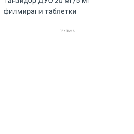
Танзидор ДУО 20 мг/5 мг
филмирани таблетки
РЕКЛАМА