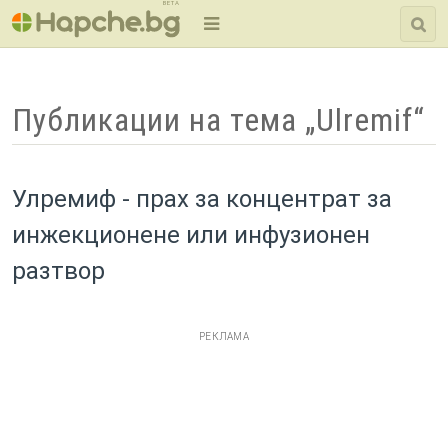
BETA
Публикации на тема „Ulremif“
Улремиф - прах за концентрат за
инжекционене или инфузионен
разтвор
РЕКЛАМА