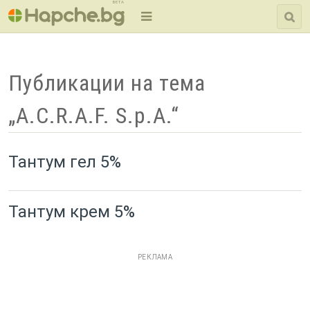
BETA
Публикации на тема
„A.C.R.A.F. S.p.A.“
Тантум гел 5%
Тантум крем 5%
РЕКЛАМА