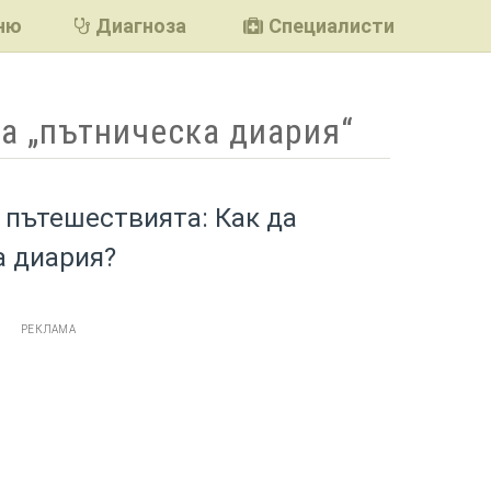
ню
Диагноза
Специалисти
а „пътническа диария“
 пътешествията: Как да
а диария?
РЕКЛАМА