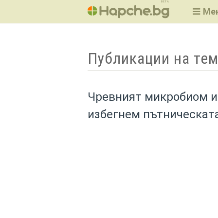
BETA
Ме
Публикации на тем
Чревният микробиом и
избегнем пътническат