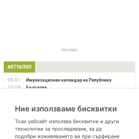
РЕКЛАМА
АКТУАЛНО
09.01.
Имунизационен календар на Република
2026
България
Ние използваме бисквитки
РЕКЛАМА
Този уебсайт използва бисквитки и други
технологии за проследяване, за да
Hapche.bg НЕ е медицински, зравен или сроден специалист и НЕ дава медицински
консултации и здравни съвети. Hapche.bg НЕ се явява медицинска услуга и НЕ
подобри изживяването ви при сърфиране
осигурява диагноза и лечение. Hapche.bg НЕ препоръчва медицински и други здравни и