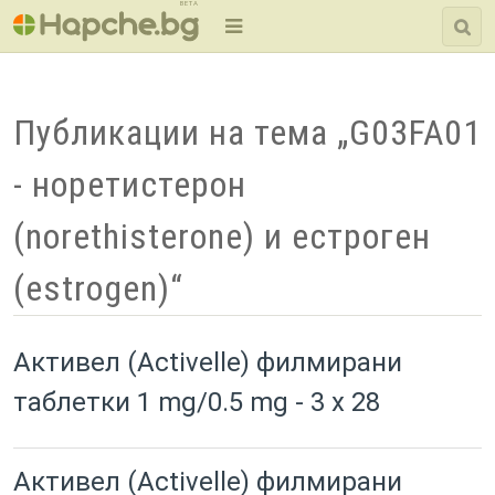
BETA
Публикации на тема „G03FA01
- норетистерон
(norethisterone) и естроген
(estrogen)“
Активел (Activelle) филмирани
таблетки 1 mg/0.5 mg - 3 x 28
Активел (Activelle) филмирани