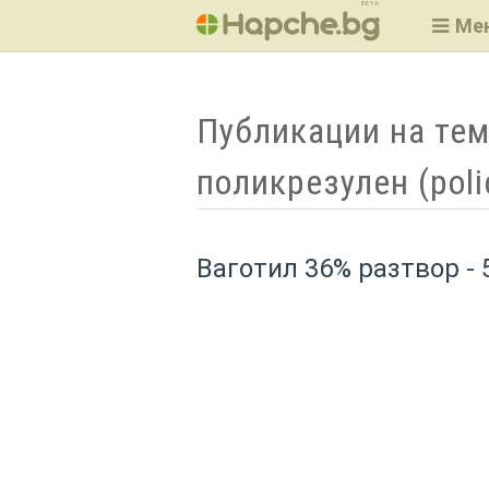
BETA
Ме
Публикации на тем
поликрезулен (poli
Ваготил 36% разтвор - 