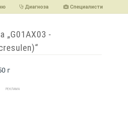
ню
Диагноза
Специалисти
а „G01AX03 -
cresulen)“
50 г
РЕКЛАМА