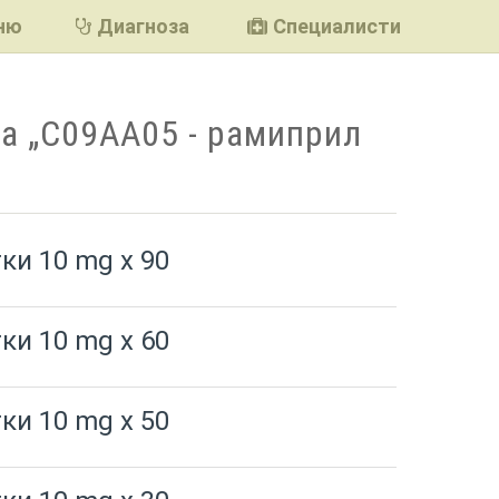
ню
Диагноза
Специалисти
а „C09AA05 - рамиприл
ки 10 mg x 90
ки 10 mg x 60
ки 10 mg x 50