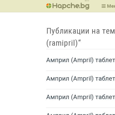
BETA
Ме
Публикации на тем
(ramipril)“
Амприл (Ampril) таблет
Амприл (Ampril) таблет
Амприл (Ampril) таблет